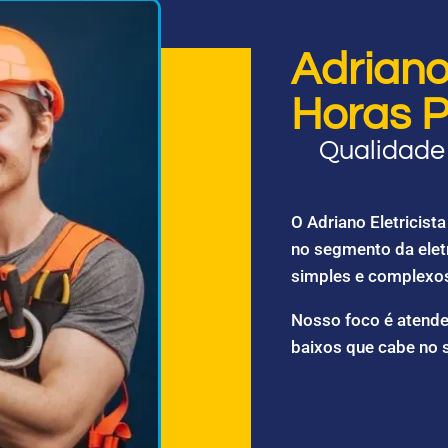
Adriano 
Horas P
Qualidade 
O Adriano Eletricis
no segmento da elet
simples e complexo
Nosso foco é atende
baixos que cabe no 