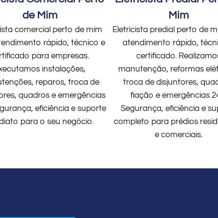
de Mim
Mim
cista comercial perto de mim
Eletricista predial perto de
endimento rápido, técnico e
atendimento rápido, técn
rtificado para empresas.
certificado. Realizamo
xecutamos instalações,
manutenção, reformas elét
enções, reparos, troca de
troca de disjuntores, qua
tores, quadros e emergências
fiação e emergências 2
gurança, eficiência e suporte
Segurança, eficiência e su
diato para o seu negócio.
completo para prédios resid
e comerciais.