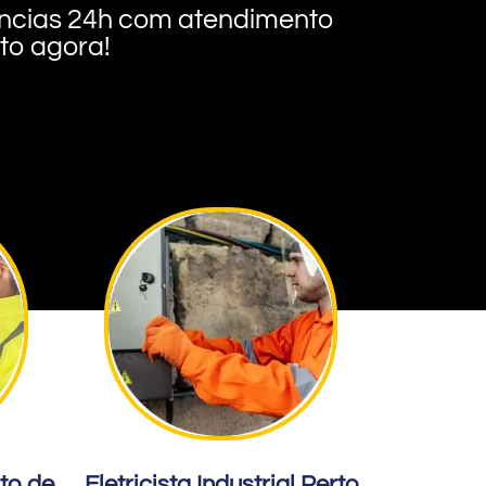
rgências 24h com atendimento
nto agora!
rto de
Eletricista Industrial Perto