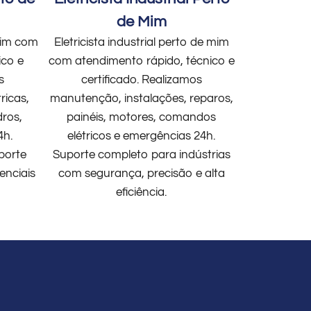
de Mim
 mim com
Eletricista industrial perto de mim
ico e
com atendimento rápido, técnico e
s
certificado. Realizamos
ricas,
manutenção, instalações, reparos,
dros,
painéis, motores, comandos
4h.
elétricos e emergências 24h.
porte
Suporte completo para indústrias
enciais
com segurança, precisão e alta
eficiência.