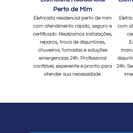
Perto de Mim
Eletricista residencial perto de mim
Eletri
com atendimento rápido, seguro e
com at
certificado. Realizamos instalações,
ce
reparos, troca de disjuntores,
E
chuveiros, tomadas e soluções
manut
emergenciais 24h. Profissional
disjun
confiável, experiente e pronto para
24h. Se
atender sua necessidade.
ime