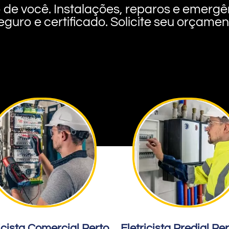
rto de você. Instalações, reparos e eme
eguro e certificado. Solicite seu orçame
icista Comercial Perto
Eletricista Predial Pe