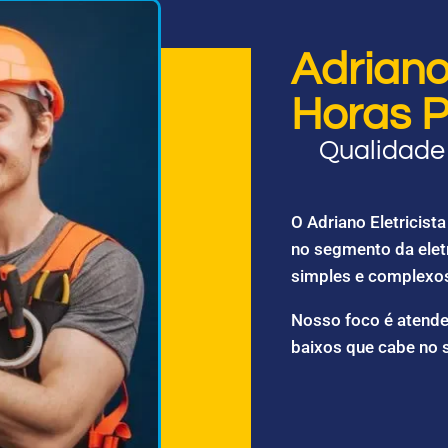
Adriano 
Horas P
Qualidade 
O Adriano Eletricis
no segmento da elet
simples e complexo
Nosso foco é atende
baixos que cabe no 