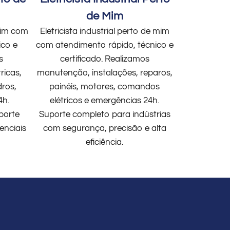
de Mim
 mim com
Eletricista industrial perto de mim
ico e
com atendimento rápido, técnico e
s
certificado. Realizamos
ricas,
manutenção, instalações, reparos,
dros,
painéis, motores, comandos
4h.
elétricos e emergências 24h.
porte
Suporte completo para indústrias
enciais
com segurança, precisão e alta
eficiência.