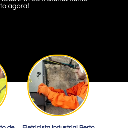
nto agora!
rto de
Eletricista Industrial Perto