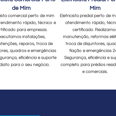
de Mim
Mim
cista comercial perto de mim
Eletricista predial perto de
endimento rápido, técnico e
atendimento rápido, técn
rtificado para empresas.
certificado. Realizamo
xecutamos instalações,
manutenção, reformas elét
enções, reparos, troca de
troca de disjuntores, qua
tores, quadros e emergências
fiação e emergências 2
gurança, eficiência e suporte
Segurança, eficiência e su
diato para o seu negócio.
completo para prédios resid
e comerciais.