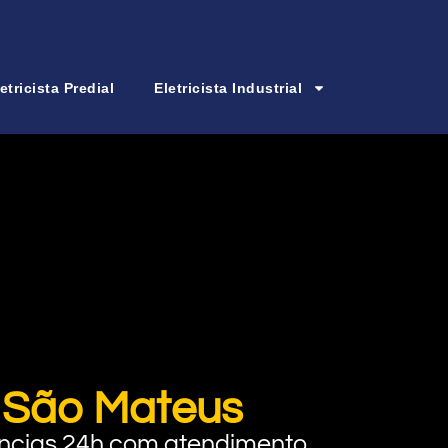
etricista Predial
Eletricista Industrial
m São Mateus
rgências 24h com atendimento