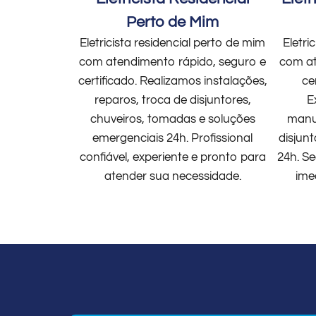
Perto de Mim
Eletricista residencial perto de mim
Eletri
com atendimento rápido, seguro e
com at
certificado. Realizamos instalações,
ce
reparos, troca de disjuntores,
E
chuveiros, tomadas e soluções
manut
emergenciais 24h. Profissional
disjun
confiável, experiente e pronto para
24h. Se
atender sua necessidade.
ime