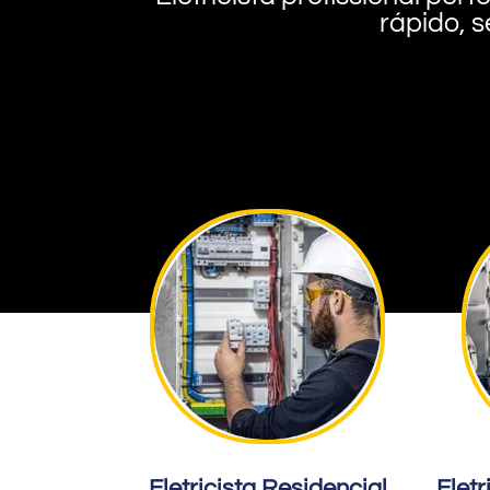
rápido, s
Eletricista Residencial
Eletr