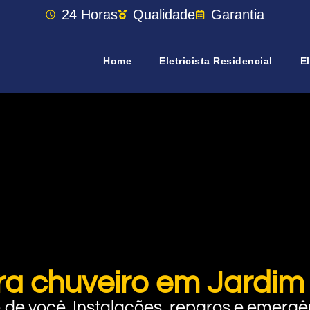
24 Horas
Qualidade
Garantia
Home
Eletricista Residencial
El
ra chuveiro em Jardi
rto de você. Instalações, reparos e eme