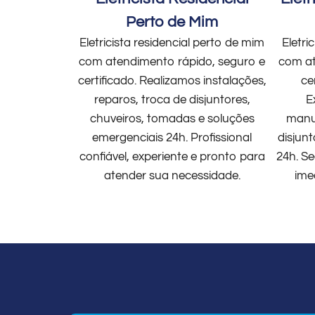
Perto de Mim
Eletricista residencial perto de mim
Eletri
com atendimento rápido, seguro e
com at
certificado. Realizamos instalações,
ce
reparos, troca de disjuntores,
E
chuveiros, tomadas e soluções
manut
emergenciais 24h. Profissional
disjun
confiável, experiente e pronto para
24h. Se
atender sua necessidade.
ime