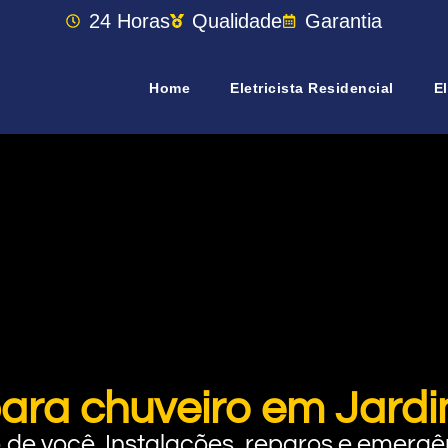
24 Horas
Qualidade
Garantia
Home
Eletricista Residencial
El
para chuveiro em Jardi
rto de você. Instalações, reparos e eme