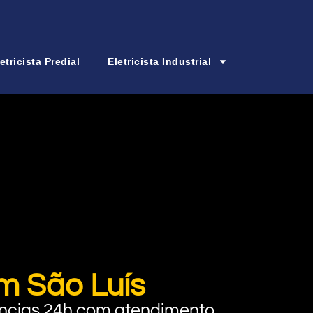
etricista Predial
Eletricista Industrial
m São Luís
rgências 24h com atendimento