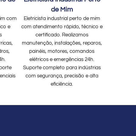
de Mim
 mim com
Eletricista industrial perto de mim
ico e
com atendimento rápido, técnico e
s
certificado. Realizamos
ricas,
manutenção, instalações, reparos,
dros,
painéis, motores, comandos
4h.
elétricos e emergências 24h.
porte
Suporte completo para indústrias
enciais
com segurança, precisão e alta
eficiência.