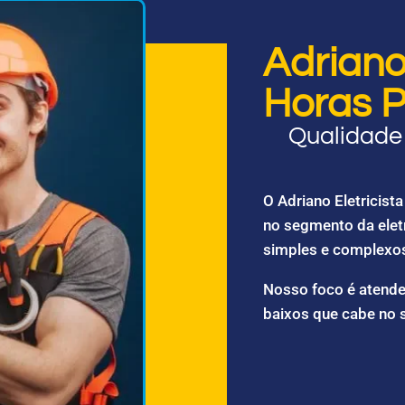
Adriano 
Horas P
Qualidade 
O Adriano Eletricis
no segmento da elet
simples e complexo
Nosso foco é atende
baixos que cabe no 