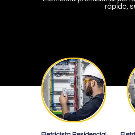
rápido, s
Eletricista Residencial
Eletr