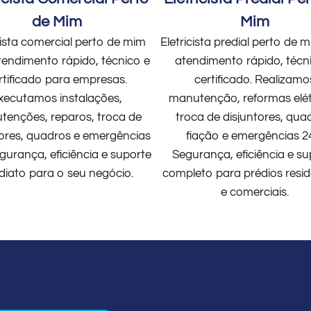
de Mim
Mim
cista comercial perto de mim
Eletricista predial perto de
endimento rápido, técnico e
atendimento rápido, técn
rtificado para empresas.
certificado. Realizamo
xecutamos instalações,
manutenção, reformas elét
enções, reparos, troca de
troca de disjuntores, qua
tores, quadros e emergências
fiação e emergências 2
gurança, eficiência e suporte
Segurança, eficiência e su
diato para o seu negócio.
completo para prédios resid
e comerciais.