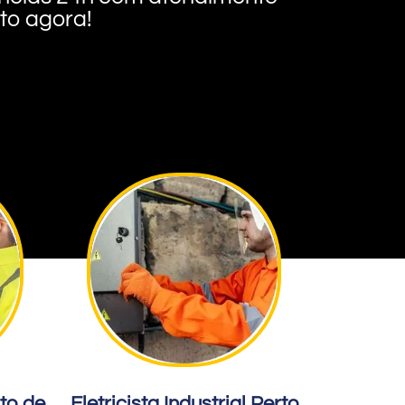
nto agora!
rto de
Eletricista Industrial Perto