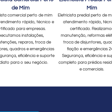
de Mim
Mim
cista comercial perto de mim
Eletricista predial perto de
endimento rápido, técnico e
atendimento rápido, técn
rtificado para empresas.
certificado. Realizamo
xecutamos instalações,
manutenção, reformas elét
enções, reparos, troca de
troca de disjuntores, qua
tores, quadros e emergências
fiação e emergências 2
gurança, eficiência e suporte
Segurança, eficiência e su
diato para o seu negócio.
completo para prédios resid
e comerciais.