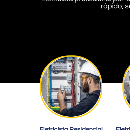
rápido, s
Eletricista Residencial
Eletr