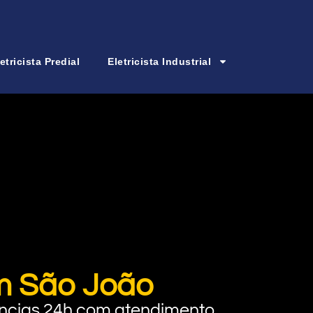
etricista Predial
Eletricista Industrial
im São João
rgências 24h com atendimento