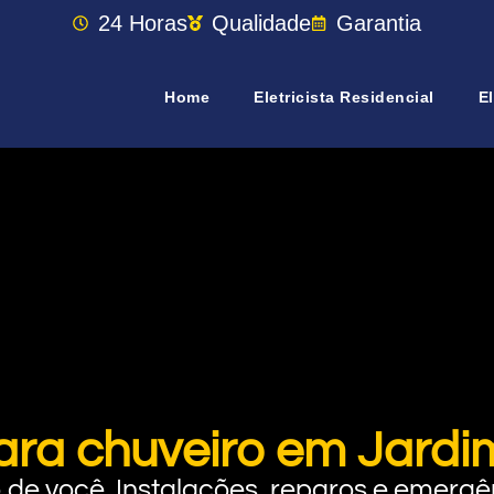
24 Horas
Qualidade
Garantia
Home
Eletricista Residencial
El
ara chuveiro em Jard
rto de você. Instalações, reparos e eme