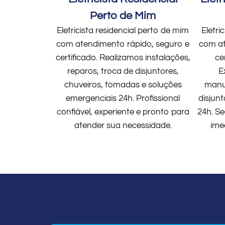
Perto de Mim
Eletricista residencial perto de mim
Eletri
com atendimento rápido, seguro e
com at
certificado. Realizamos instalações,
ce
reparos, troca de disjuntores,
E
chuveiros, tomadas e soluções
manut
emergenciais 24h. Profissional
disjun
confiável, experiente e pronto para
24h. Se
atender sua necessidade.
ime