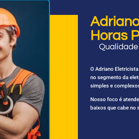
Adriano 
Horas P
Qualidade 
O Adriano Eletricis
no segmento da elet
simples e complexo
Nosso foco é atende
baixos que cabe no 