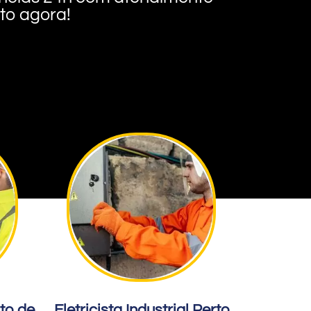
nto agora!
rto de
Eletricista Industrial Perto