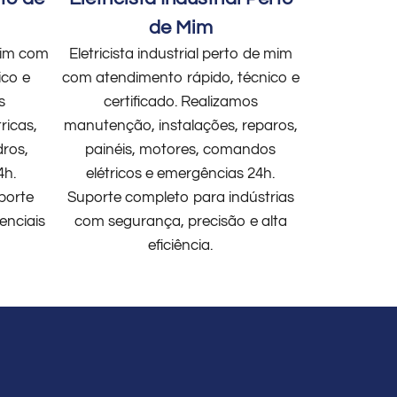
de Mim
 mim com
Eletricista industrial perto de mim
ico e
com atendimento rápido, técnico e
s
certificado. Realizamos
ricas,
manutenção, instalações, reparos,
dros,
painéis, motores, comandos
4h.
elétricos e emergências 24h.
porte
Suporte completo para indústrias
enciais
com segurança, precisão e alta
eficiência.