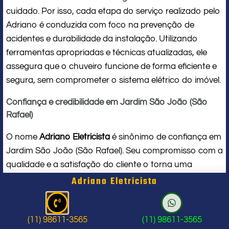
cuidado. Por isso, cada etapa do serviço realizado pelo
Adriano é conduzida com foco na prevenção de
acidentes e durabilidade da instalação. Utilizando
ferramentas apropriadas e técnicas atualizadas, ele
assegura que o chuveiro funcione de forma eficiente e
segura, sem comprometer o sistema elétrico do imóvel.
Confiança e credibilidade em Jardim São João (São
Rafael)
O nome
Adriano Eletricista
é sinônimo de confiança em
Jardim São João (São Rafael). Seu compromisso com a
qualidade e a satisfação do cliente o torna uma
referência local em
serviços para chuveiro elétrico
. Ao
Adriano Eletricista
contratar seus serviços, você conta com um
profissional de verdade, que respeita seu tempo, seu
espaço e entrega um trabalho impecável do início ao
(11) 98611-3565
(11) 98611-3565