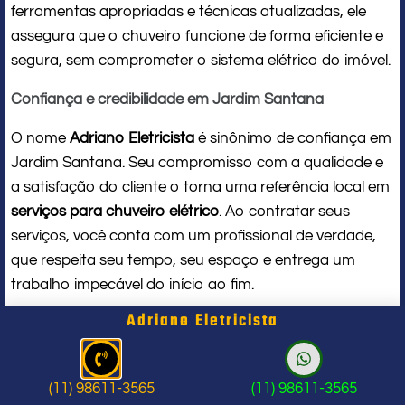
ferramentas apropriadas e técnicas atualizadas, ele
assegura que o chuveiro funcione de forma eficiente e
segura, sem comprometer o sistema elétrico do imóvel.
Confiança e credibilidade em Jardim Santana
O nome
Adriano Eletricista
é sinônimo de confiança em
Jardim Santana. Seu compromisso com a qualidade e
a satisfação do cliente o torna uma referência local em
serviços para chuveiro elétrico
. Ao contratar seus
serviços, você conta com um profissional de verdade,
que respeita seu tempo, seu espaço e entrega um
trabalho impecável do início ao fim.
Adriano Eletricista
Problema com chuveiro: sinais que
indicam a hora de chamar um
(11) 98611-3565
(11) 98611-3565
profissional