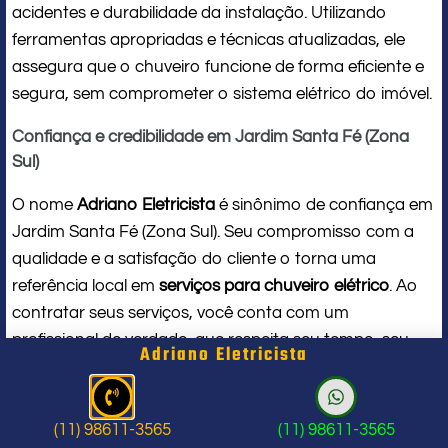
acidentes e durabilidade da instalação. Utilizando
ferramentas apropriadas e técnicas atualizadas, ele
assegura que o chuveiro funcione de forma eficiente e
segura, sem comprometer o sistema elétrico do imóvel.
Confiança e credibilidade em Jardim Santa Fé (Zona
Sul)
O nome
Adriano Eletricista
é sinônimo de confiança em
Jardim Santa Fé (Zona Sul). Seu compromisso com a
qualidade e a satisfação do cliente o torna uma
referência local em
serviços para chuveiro elétrico
. Ao
contratar seus serviços, você conta com um
profissional de verdade, que respeita seu tempo, seu
Adriano Eletricista
espaço e entrega um trabalho impecável do início ao
fim.
(11) 98611-3565
(11) 98611-3565
Problema com chuveiro: sinais que