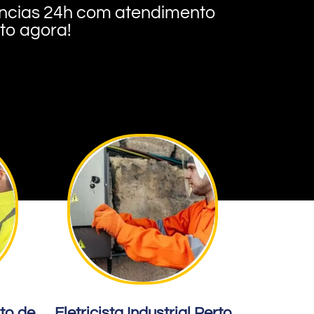
rgências 24h com atendimento
nto agora!
rto de
Eletricista Industrial Perto