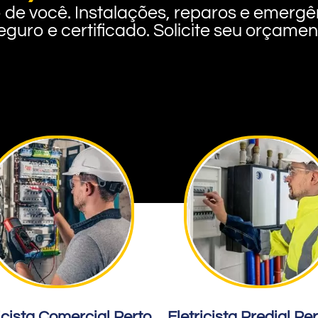
rto de você. Instalações, reparos e eme
eguro e certificado. Solicite seu orçame
icista Comercial Perto
Eletricista Predial Pe