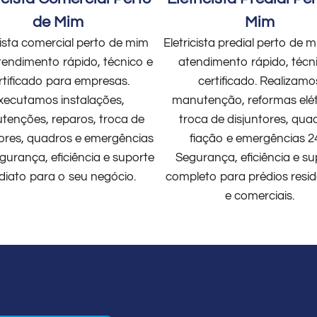
de Mim
Mim
cista comercial perto de mim
Eletricista predial perto de
endimento rápido, técnico e
atendimento rápido, técn
rtificado para empresas.
certificado. Realizamo
xecutamos instalações,
manutenção, reformas elét
enções, reparos, troca de
troca de disjuntores, qua
tores, quadros e emergências
fiação e emergências 2
gurança, eficiência e suporte
Segurança, eficiência e su
diato para o seu negócio.
completo para prédios resid
e comerciais.