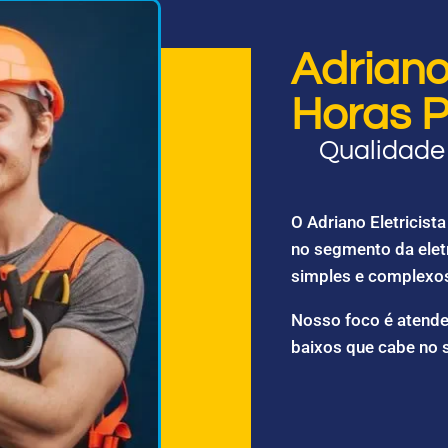
Adriano 
Horas P
Qualidade 
O Adriano Eletricis
no segmento da elet
simples e complexo
Nosso foco é atende
baixos que cabe no 