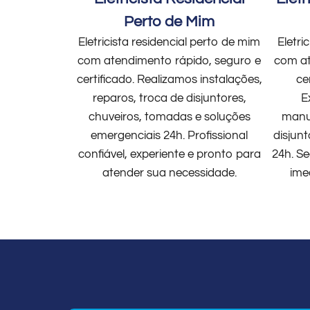
Perto de Mim
Eletricista residencial perto de mim
Eletri
com atendimento rápido, seguro e
com at
certificado. Realizamos instalações,
ce
reparos, troca de disjuntores,
E
chuveiros, tomadas e soluções
manut
emergenciais 24h. Profissional
disjun
confiável, experiente e pronto para
24h. Se
atender sua necessidade.
ime