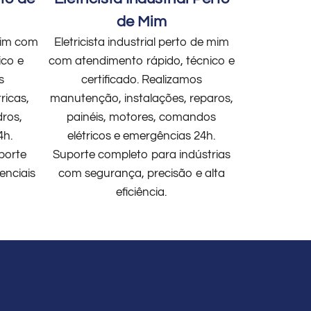
de Mim
 mim com
Eletricista industrial perto de mim
ico e
com atendimento rápido, técnico e
s
certificado. Realizamos
ricas,
manutenção, instalações, reparos,
dros,
painéis, motores, comandos
4h.
elétricos e emergências 24h.
porte
Suporte completo para indústrias
enciais
com segurança, precisão e alta
eficiência.