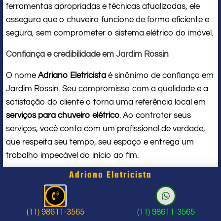
ferramentas apropriadas e técnicas atualizadas, ele
assegura que o chuveiro funcione de forma eficiente e
segura, sem comprometer o sistema elétrico do imóvel.
Confiança e credibilidade em Jardim Rossin
O nome
Adriano Eletricista
é sinônimo de confiança em
Jardim Rossin. Seu compromisso com a qualidade e a
satisfação do cliente o torna uma referência local em
serviços para chuveiro elétrico
. Ao contratar seus
serviços, você conta com um profissional de verdade,
que respeita seu tempo, seu espaço e entrega um
trabalho impecável do início ao fim.
Adriano Eletricista
Problema com chuveiro: sinais que
indicam a hora de chamar um
(11) 98611-3565
(11) 98611-3565
profissional