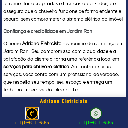
ferramentas apropriadas e técnicas atualizadas, ele
assegura que o chuveiro funcione de forma eficiente e
segura, sem comprometer o sistema elétrico do imóvel.
Confiança e credibilidade em Jardim Roni
O nome
Adriano Eletricista
é sinônimo de confiança em
Jardim Roni. Seu compromisso com a qualidade e a
satisfação do cliente o torna uma referência local em
serviços para chuveiro elétrico
. Ao contratar seus
serviços, você conta com um profissional de verdade,
que respeita seu tempo, seu espaço e entrega um
trabalho impecável do início ao fim.
Adriano Eletricista
Problema com chuveiro: sinais que
indicam a hora de chamar um
(11) 98611-3565
(11) 98611-3565
profissional