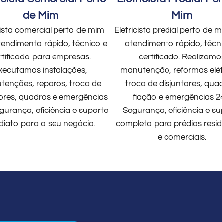
de Mim
Mim
cista comercial perto de mim
Eletricista predial perto de
endimento rápido, técnico e
atendimento rápido, técn
rtificado para empresas.
certificado. Realizamo
xecutamos instalações,
manutenção, reformas elét
enções, reparos, troca de
troca de disjuntores, qua
tores, quadros e emergências
fiação e emergências 2
gurança, eficiência e suporte
Segurança, eficiência e su
diato para o seu negócio.
completo para prédios resid
e comerciais.