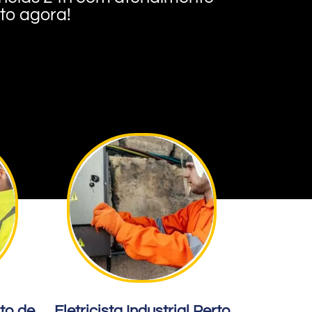
nto agora!
rto de
Eletricista Industrial Perto