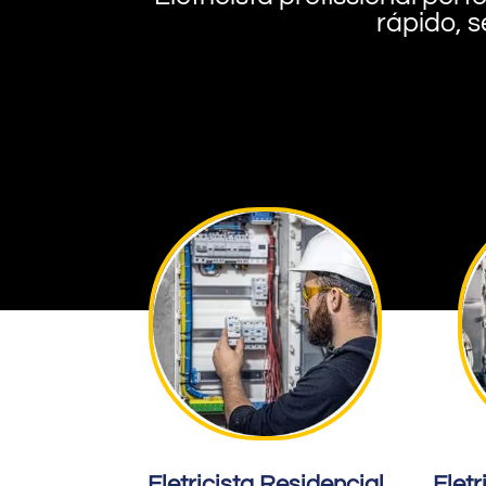
rápido, s
Eletricista Residencial
Eletr