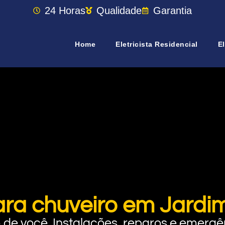
24 Horas
Qualidade
Garantia
Home
Eletricista Residencial
El
ara chuveiro em Jardim
rto de você. Instalações, reparos e eme