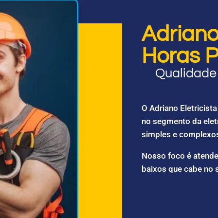
Adriano 
Horas P
Qualidade 
O Adriano Eletricis
no segmento da elet
simples e complexo
Nosso foco é atende
baixos que cabe no 