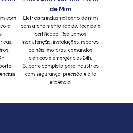
de Mim
 mim com
Eletricista industrial perto de mim
ico e
com atendimento rápido, técnico e
s
certificado. Realizamos
ricas,
manutenção, instalações, reparos,
dros,
painéis, motores, comandos
4h.
elétricos e emergências 24h.
porte
Suporte completo para indústrias
enciais
com segurança, precisão e alta
eficiência.