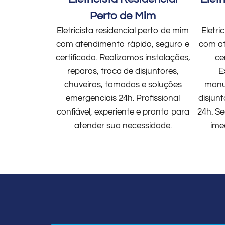
Perto de Mim
Eletricista residencial perto de mim
Eletri
com atendimento rápido, seguro e
com at
certificado. Realizamos instalações,
ce
reparos, troca de disjuntores,
E
chuveiros, tomadas e soluções
manut
emergenciais 24h. Profissional
disjun
confiável, experiente e pronto para
24h. Se
atender sua necessidade.
ime