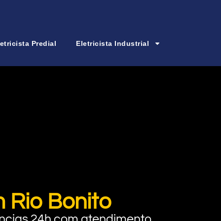
etricista Predial
Eletricista Industrial
 Rio Bonito
rgências 24h com atendimento