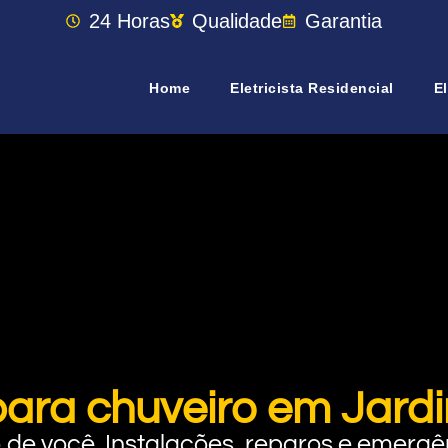
24 Horas
Qualidade
Garantia
Home
Eletricista Residencial
El
para chuveiro em Jard
rto de você. Instalações, reparos e eme