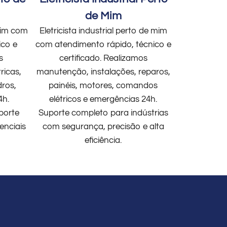
de Mim
 mim com
Eletricista industrial perto de mim
ico e
com atendimento rápido, técnico e
s
certificado. Realizamos
ricas,
manutenção, instalações, reparos,
dros,
painéis, motores, comandos
4h.
elétricos e emergências 24h.
porte
Suporte completo para indústrias
enciais
com segurança, precisão e alta
eficiência.