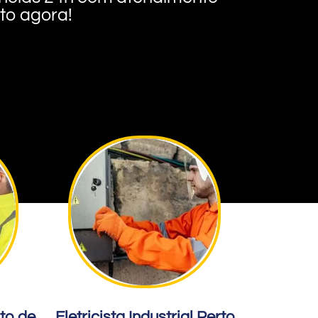
nto agora!
rto de
Eletricista Industrial Perto