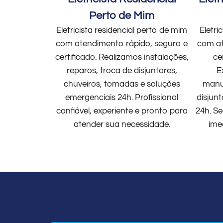
Perto de Mim
Eletricista residencial perto de mim
Eletri
com atendimento rápido, seguro e
com at
certificado. Realizamos instalações,
ce
reparos, troca de disjuntores,
E
chuveiros, tomadas e soluções
manut
emergenciais 24h. Profissional
disjun
confiável, experiente e pronto para
24h. Se
atender sua necessidade.
ime