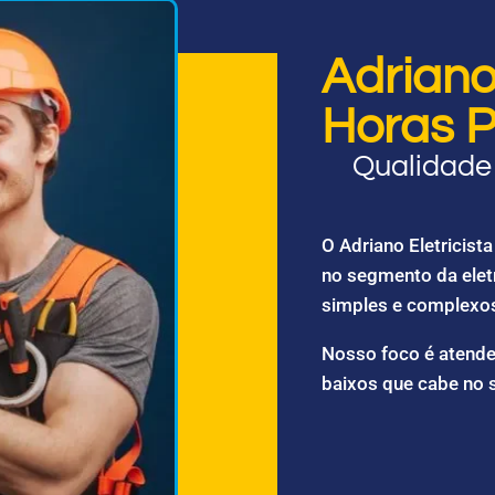
Adriano 
Horas P
Qualidade 
O Adriano Eletricis
no segmento da elet
simples e complexo
Nosso foco é atende
baixos que cabe no 