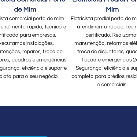
de Mim
Mim
cista comercial perto de mim
Eletricista predial perto de
endimento rápido, técnico e
atendimento rápido, técn
rtificado para empresas.
certificado. Realizamo
xecutamos instalações,
manutenção, reformas elét
enções, reparos, troca de
troca de disjuntores, qua
tores, quadros e emergências
fiação e emergências 2
gurança, eficiência e suporte
Segurança, eficiência e su
diato para o seu negócio.
completo para prédios resid
e comerciais.