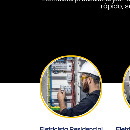
rápido, s
Eletricista Residencial
Eletr