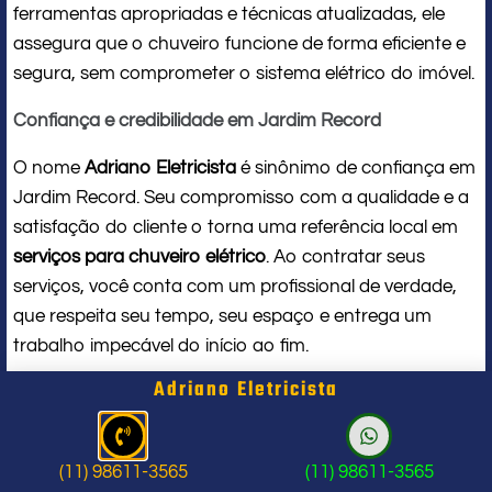
ferramentas apropriadas e técnicas atualizadas, ele
assegura que o chuveiro funcione de forma eficiente e
segura, sem comprometer o sistema elétrico do imóvel.
Confiança e credibilidade em Jardim Record
O nome
Adriano Eletricista
é sinônimo de confiança em
Jardim Record. Seu compromisso com a qualidade e a
satisfação do cliente o torna uma referência local em
serviços para chuveiro elétrico
. Ao contratar seus
serviços, você conta com um profissional de verdade,
que respeita seu tempo, seu espaço e entrega um
trabalho impecável do início ao fim.
Adriano Eletricista
Problema com chuveiro: sinais que
indicam a hora de chamar um
(11) 98611-3565
(11) 98611-3565
profissional