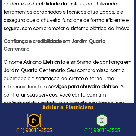
acidentes e durabilidade da instalação. Utilizando
ferramentas apropriadas e técnicas atualizadas, ele
assegura que o chuveiro funcione de forma eficiente e
segura, sem comprometer o sistema elétrico do imóvel.
Confiança e credibilidade em Jardim Quarto
Centenário
O nome
Adriano Eletricista
é sinônimo de confiança em
Jardim Quarto Centenário. Seu compromisso com a
qualidade e a satisfação do cliente o torna uma
referência local em
serviços para chuveiro elétrico
. Ao
contratar seus serviços, você conta com um
profissional de verdade, que respeita seu tempo, seu
Adriano Eletricista
espaço e entrega um trabalho impecável do início ao
fim.
(11) 98611-3565
(11) 98611-3565
Problema com chuveiro: sinais que