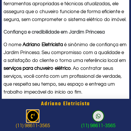
ferramentas apropriadas e técnicas atualizadas, ele
assegura que o chuveiro funcione de forma eficiente e
segura, sem comprometer o sistema elétrico do imóvel.
Confiança e credibilidade em Jardim Princesa
O nome
Adriano Eletricista
é sinônimo de confiança em
Jardim Princesa. Seu compromisso com a qualidade e
a satisfação do cliente o torna uma referência local em
serviços para chuveiro elétrico
. Ao contratar seus
serviços, você conta com um profissional de verdade,
que respeita seu tempo, seu espaço e entrega um
trabalho impecável do início ao fim.
Adriano Eletricista
Problema com chuveiro: sinais que
indicam a hora de chamar um
(11) 98611-3565
(11) 98611-3565
profissional