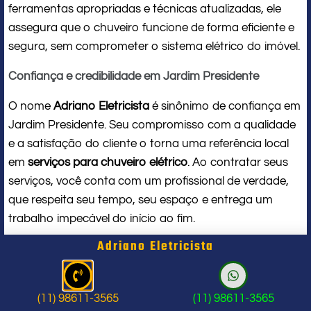
ferramentas apropriadas e técnicas atualizadas, ele
assegura que o chuveiro funcione de forma eficiente e
segura, sem comprometer o sistema elétrico do imóvel.
Confiança e credibilidade em Jardim Presidente
O nome
Adriano Eletricista
é sinônimo de confiança em
Jardim Presidente. Seu compromisso com a qualidade
e a satisfação do cliente o torna uma referência local
em
serviços para chuveiro elétrico
. Ao contratar seus
serviços, você conta com um profissional de verdade,
que respeita seu tempo, seu espaço e entrega um
trabalho impecável do início ao fim.
Adriano Eletricista
Problema com chuveiro: sinais que
indicam a hora de chamar um
(11) 98611-3565
(11) 98611-3565
profissional