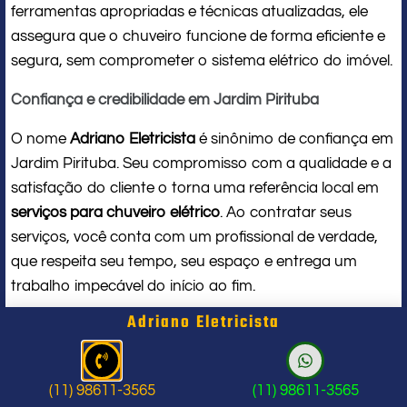
ferramentas apropriadas e técnicas atualizadas, ele
assegura que o chuveiro funcione de forma eficiente e
segura, sem comprometer o sistema elétrico do imóvel.
Confiança e credibilidade em Jardim Pirituba
O nome
Adriano Eletricista
é sinônimo de confiança em
Jardim Pirituba. Seu compromisso com a qualidade e a
satisfação do cliente o torna uma referência local em
serviços para chuveiro elétrico
. Ao contratar seus
serviços, você conta com um profissional de verdade,
que respeita seu tempo, seu espaço e entrega um
trabalho impecável do início ao fim.
Adriano Eletricista
Problema com chuveiro: sinais que
indicam a hora de chamar um
(11) 98611-3565
(11) 98611-3565
profissional