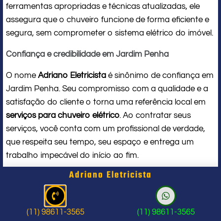
ferramentas apropriadas e técnicas atualizadas, ele
assegura que o chuveiro funcione de forma eficiente e
segura, sem comprometer o sistema elétrico do imóvel.
Confiança e credibilidade em Jardim Penha
O nome
Adriano Eletricista
é sinônimo de confiança em
Jardim Penha. Seu compromisso com a qualidade e a
satisfação do cliente o torna uma referência local em
serviços para chuveiro elétrico
. Ao contratar seus
serviços, você conta com um profissional de verdade,
que respeita seu tempo, seu espaço e entrega um
trabalho impecável do início ao fim.
Adriano Eletricista
Problema com chuveiro: sinais que
indicam a hora de chamar um
(11) 98611-3565
(11) 98611-3565
profissional