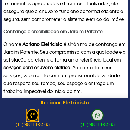
ferramentas apropriadas e técnicas atualizadas, ele
assegura que o chuveiro funcione de forma eficiente e
segura, sem comprometer o sistema elétrico do imóvel.
Confiança e credibilidade em Jardim Patente
O nome
Adriano Eletricista
é sinônimo de confiança em
Jardim Patente. Seu compromisso com a qualidade e a
satisfação do cliente o torna uma referência local em
serviços para chuveiro elétrico
. Ao contratar seus
serviços, você conta com um profissional de verdade,
que respeita seu tempo, seu espaço e entrega um
trabalho impecável do início ao fim.
Adriano Eletricista
Problema com chuveiro: sinais que
indicam a hora de chamar um
(11) 98611-3565
(11) 98611-3565
profissional