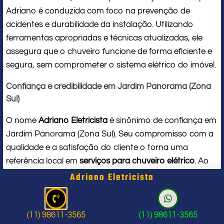
Adriano é conduzida com foco na prevenção de
acidentes e durabilidade da instalação. Utilizando
ferramentas apropriadas e técnicas atualizadas, ele
assegura que o chuveiro funcione de forma eficiente e
segura, sem comprometer o sistema elétrico do imóvel.
Confiança e credibilidade em Jardim Panorama (Zona
Sul)
O nome
Adriano Eletricista
é sinônimo de confiança em
Jardim Panorama (Zona Sul). Seu compromisso com a
qualidade e a satisfação do cliente o torna uma
referência local em
serviços para chuveiro elétrico
. Ao
contratar seus serviços, você conta com um
Adriano Eletricista
profissional de verdade, que respeita seu tempo, seu
espaço e entrega um trabalho impecável do início ao
fim.
(11) 98611-3565
(11) 98611-3565