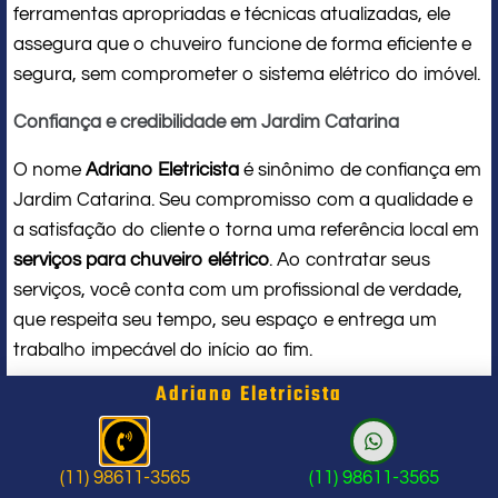
ferramentas apropriadas e técnicas atualizadas, ele
assegura que o chuveiro funcione de forma eficiente e
segura, sem comprometer o sistema elétrico do imóvel.
Confiança e credibilidade em Jardim Catarina
O nome
Adriano Eletricista
é sinônimo de confiança em
Jardim Catarina. Seu compromisso com a qualidade e
a satisfação do cliente o torna uma referência local em
serviços para chuveiro elétrico
. Ao contratar seus
serviços, você conta com um profissional de verdade,
que respeita seu tempo, seu espaço e entrega um
trabalho impecável do início ao fim.
Adriano Eletricista
Problema com chuveiro: sinais que
indicam a hora de chamar um
(11) 98611-3565
(11) 98611-3565
profissional