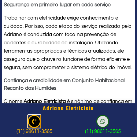
Segurança em primeiro lugar em cada serviço
Trabalhar com eletricidade exige conhecimento e
cuidado. Por isso, cada etapa do serviço realizado pelo
Adriano é conduzida com foco na prevenção de
acidentes e durabilidade da instalação. Utilizando
ferramentas apropriadas e técnicas atualizadas, ele
assegura que o chuveiro funcione de forma eficiente e
segura, sem comprometer o sistema elétrico do imóvel.
Confiança e credibilidade em Conjunto Habitacional
Recanto dos Humildes
O nome
Adriano Eletricista
é sinônimo de confiança em
Adriano Eletricista
Conjunto Habitacional Recanto dos Humildes. Seu
compromisso com a qualidade e a satisfação do
cliente o torna uma referência local em
serviços para
(11) 98611-3565
(11) 98611-3565
chuveiro elétrico
. Ao contratar seus serviços, você