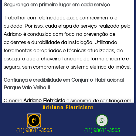
Segurança em primeiro lugar em cada serviço
Trabalhar com eletricidade exige conhecimento e
cuidado. Por isso, cada etapa do serviço realizado pelo
Adriano é conduzida com foco na prevenção de
acidentes e durabilidade da instalação. Utilizando
ferramentas apropriadas e técnicas atualizadas, ele
assegura que o chuveiro funcione de forma eficiente e
segura, sem comprometer o sistema elétrico do imóvel.
Confiança e credibilidade em Conjunto Habitacional
Parque Valo Velho II
O nome
Adriano Eletricista
é sinônimo de confiança em
Adriano Eletricista
Conjunto Habitacional Parque Valo Velho II. Seu
compromisso com a qualidade e a satisfação do
cliente o torna uma referência local em
serviços para
(11) 98611-3565
(11) 98611-3565
chuveiro elétrico
. Ao contratar seus serviços, você