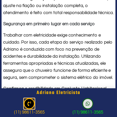
ajuste na fiação ou instalação completa, o
atendimento é feito com total responsabilidade técnica.
Segurança em primeiro lugar em cada serviço
Trabalhar com eletricidade exige conhecimento e
cuidado. Por isso, cada etapa do serviço realizado pelo
Adriano é conduzida com foco na prevenção de
acidentes e durabilidade da instalação. Utilizando
ferramentas apropriadas e técnicas atualizadas, ele
assegura que o chuveiro funcione de forma eficiente e
segura, sem comprometer o sistema elétrico do imóvel.
Confiança e credibilidade em Conjunto Habitacional
Adriano Eletricista
Marechal Mascarenhas de Morais
O nome
Adriano Eletricista
é sinônimo de confiança em
(11) 98611-3565
(11) 98611-3565
Conjunto Habitacional Marechal Mascarenhas de