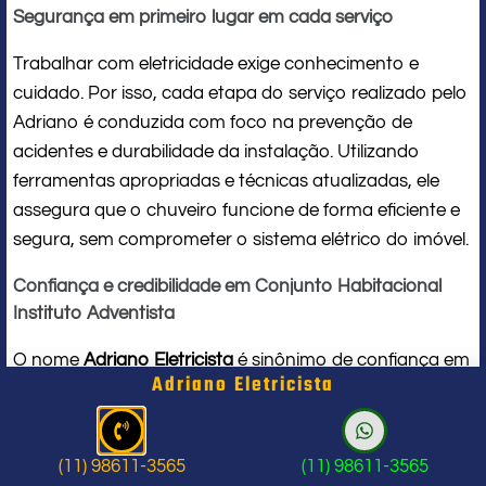
Segurança em primeiro lugar em cada serviço
Trabalhar com eletricidade exige conhecimento e
cuidado. Por isso, cada etapa do serviço realizado pelo
Adriano é conduzida com foco na prevenção de
acidentes e durabilidade da instalação. Utilizando
ferramentas apropriadas e técnicas atualizadas, ele
assegura que o chuveiro funcione de forma eficiente e
segura, sem comprometer o sistema elétrico do imóvel.
Confiança e credibilidade em Conjunto Habitacional
Instituto Adventista
O nome
Adriano Eletricista
é sinônimo de confiança em
Adriano Eletricista
Conjunto Habitacional Instituto Adventista. Seu
compromisso com a qualidade e a satisfação do
cliente o torna uma referência local em
serviços para
(11) 98611-3565
(11) 98611-3565
chuveiro elétrico
. Ao contratar seus serviços, você