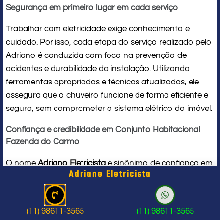
Segurança em primeiro lugar em cada serviço
Trabalhar com eletricidade exige conhecimento e
cuidado. Por isso, cada etapa do serviço realizado pelo
Adriano é conduzida com foco na prevenção de
acidentes e durabilidade da instalação. Utilizando
ferramentas apropriadas e técnicas atualizadas, ele
assegura que o chuveiro funcione de forma eficiente e
segura, sem comprometer o sistema elétrico do imóvel.
Confiança e credibilidade em Conjunto Habitacional
Fazenda do Carmo
O nome
Adriano Eletricista
é sinônimo de confiança em
Adriano Eletricista
Conjunto Habitacional Fazenda do Carmo. Seu
compromisso com a qualidade e a satisfação do
cliente o torna uma referência local em
serviços para
(11) 98611-3565
(11) 98611-3565
chuveiro elétrico
. Ao contratar seus serviços, você