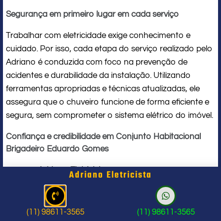
Segurança em primeiro lugar em cada serviço
Trabalhar com eletricidade exige conhecimento e
cuidado. Por isso, cada etapa do serviço realizado pelo
Adriano é conduzida com foco na prevenção de
acidentes e durabilidade da instalação. Utilizando
ferramentas apropriadas e técnicas atualizadas, ele
assegura que o chuveiro funcione de forma eficiente e
segura, sem comprometer o sistema elétrico do imóvel.
Confiança e credibilidade em Conjunto Habitacional
Brigadeiro Eduardo Gomes
O nome
Adriano Eletricista
é sinônimo de confiança em
Adriano Eletricista
Conjunto Habitacional Brigadeiro Eduardo Gomes. Seu
compromisso com a qualidade e a satisfação do
cliente o torna uma referência local em
serviços para
(11) 98611-3565
(11) 98611-3565