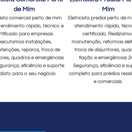
de Mim
Mim
cista comercial perto de mim
Eletricista predial perto de
endimento rápido, técnico e
atendimento rápido, técn
rtificado para empresas.
certificado. Realizamo
xecutamos instalações,
manutenção, reformas elét
enções, reparos, troca de
troca de disjuntores, qua
tores, quadros e emergências
fiação e emergências 2
gurança, eficiência e suporte
Segurança, eficiência e su
diato para o seu negócio.
completo para prédios resid
e comerciais.