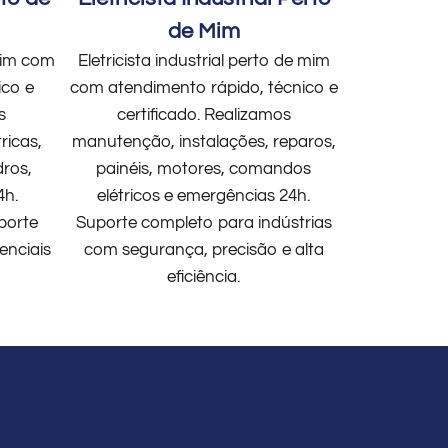
de Mim
 mim com
Eletricista industrial perto de mim
ico e
com atendimento rápido, técnico e
s
certificado. Realizamos
ricas,
manutenção, instalações, reparos,
dros,
painéis, motores, comandos
4h.
elétricos e emergências 24h.
porte
Suporte completo para indústrias
enciais
com segurança, precisão e alta
eficiência.