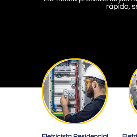
rápido, s
Eletricista Residencial
Eletr