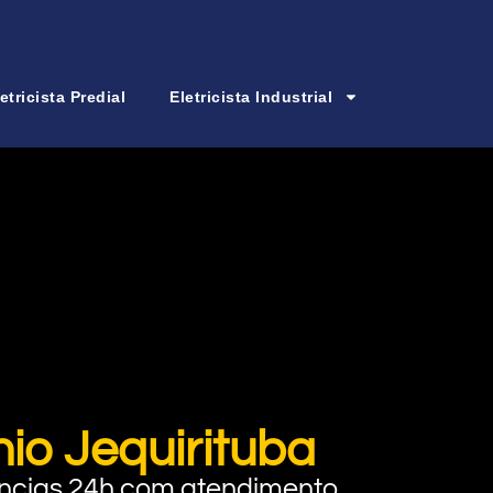
etricista Predial
Eletricista Industrial
io Jequirituba
rgências 24h com atendimento