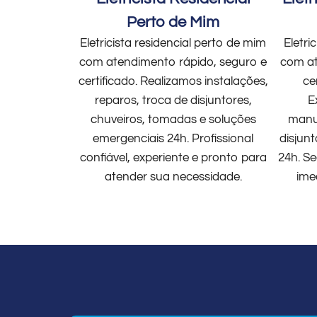
Perto de Mim
Eletricista residencial perto de mim
Eletri
com atendimento rápido, seguro e
com at
certificado. Realizamos instalações,
ce
reparos, troca de disjuntores,
E
chuveiros, tomadas e soluções
manut
emergenciais 24h. Profissional
disjun
confiável, experiente e pronto para
24h. Se
atender sua necessidade.
ime