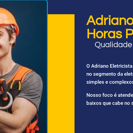
Adriano 
Horas P
Qualidade 
O Adriano Eletricis
no segmento da elet
simples e complexo
Nosso foco é atende
baixos que cabe no 