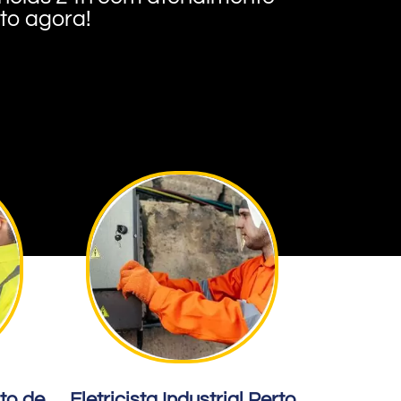
nto agora!
rto de
Eletricista Industrial Perto