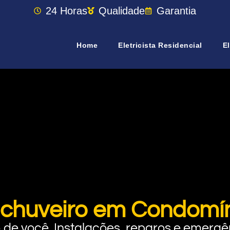
24 Horas
Qualidade
Garantia
Home
Eletricista Residencial
El
 chuveiro em Condomín
rto de você. Instalações, reparos e eme