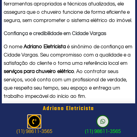
ferramentas apropriadas e técnicas atualizadas, ele
assegura que o chuveiro funcione de forma eficiente e
segura, sem comprometer o sistema elétrico do imóvel.
Confiança e credibilidade em Cidade Vargas
O nome
Adriano Eletricista
é sinônimo de confiança em
Cidade Vargas. Seu compromisso com a qualidade e a
satisfação do cliente o torna uma referência local em
serviços para chuveiro elétrico
. Ao contratar seus
serviços, você conta com um profissional de verdade,
que respeita seu tempo, seu espaço e entrega um
trabalho impecável do início ao fim.
Adriano Eletricista
Problema com chuveiro: sinais que
indicam a hora de chamar um
(11) 98611-3565
(11) 98611-3565
profissional