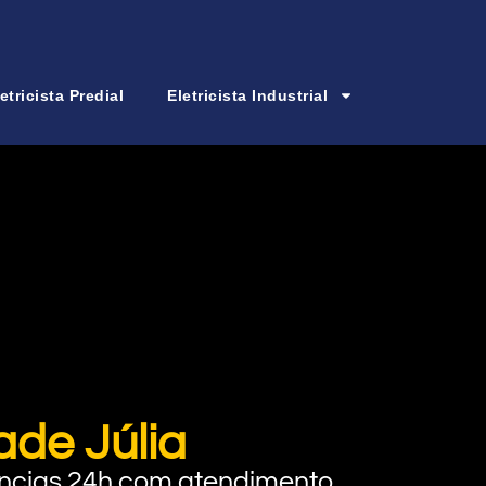
etricista Predial
Eletricista Industrial
ade Júlia
rgências 24h com atendimento