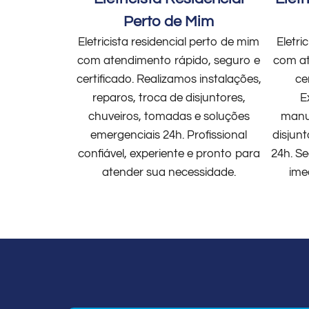
Perto de Mim
Eletricista residencial perto de mim
Eletri
com atendimento rápido, seguro e
com at
certificado. Realizamos instalações,
ce
reparos, troca de disjuntores,
E
chuveiros, tomadas e soluções
manut
emergenciais 24h. Profissional
disjun
confiável, experiente e pronto para
24h. Se
atender sua necessidade.
ime