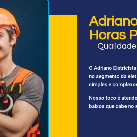
Adriano 
Horas P
Qualidade 
O Adriano Eletricis
no segmento da elet
simples e complexo
Nosso foco é atende
baixos que cabe no 