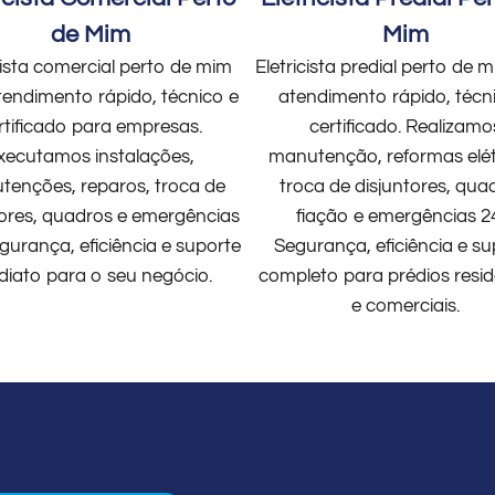
de Mim
Mim
cista comercial perto de mim
Eletricista predial perto de
endimento rápido, técnico e
atendimento rápido, técn
rtificado para empresas.
certificado. Realizamo
xecutamos instalações,
manutenção, reformas elét
enções, reparos, troca de
troca de disjuntores, qua
tores, quadros e emergências
fiação e emergências 2
gurança, eficiência e suporte
Segurança, eficiência e su
diato para o seu negócio.
completo para prédios resid
e comerciais.