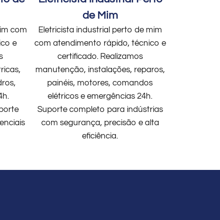
de Mim
 mim com
Eletricista industrial perto de mim
ico e
com atendimento rápido, técnico e
s
certificado. Realizamos
ricas,
manutenção, instalações, reparos,
dros,
painéis, motores, comandos
4h.
elétricos e emergências 24h.
porte
Suporte completo para indústrias
enciais
com segurança, precisão e alta
eficiência.