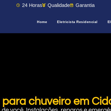
24 Horas
Qualidade
Garantia
Home
Eletricista Residencial
El
 para chuveiro em Cid
rto de você. Instalações, reparos e eme