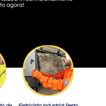
nto agora!
rto de
Eletricista Industrial Perto