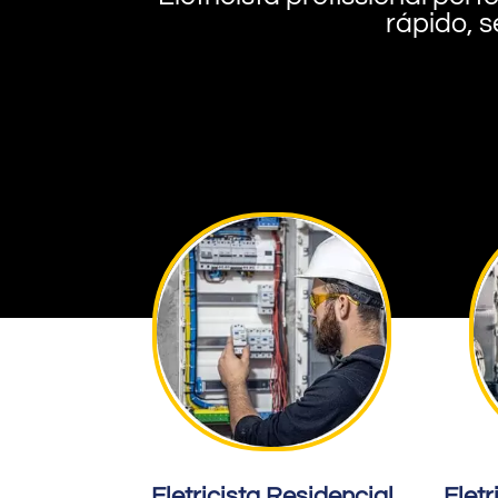
rápido, s
Eletricista Residencial
Eletr