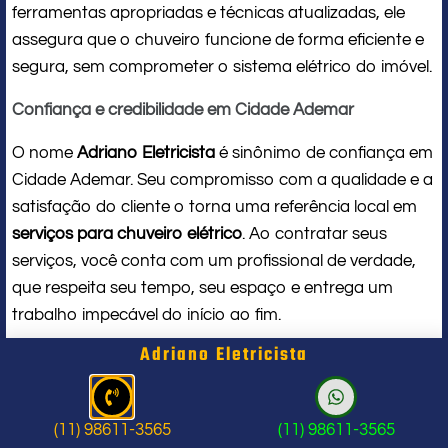
ferramentas apropriadas e técnicas atualizadas, ele
assegura que o chuveiro funcione de forma eficiente e
segura, sem comprometer o sistema elétrico do imóvel.
Confiança e credibilidade em Cidade Ademar
O nome
Adriano Eletricista
é sinônimo de confiança em
Cidade Ademar. Seu compromisso com a qualidade e a
satisfação do cliente o torna uma referência local em
serviços para chuveiro elétrico
. Ao contratar seus
serviços, você conta com um profissional de verdade,
que respeita seu tempo, seu espaço e entrega um
trabalho impecável do início ao fim.
Adriano Eletricista
Problema com chuveiro: sinais que
indicam a hora de chamar um
(11) 98611-3565
(11) 98611-3565
profissional