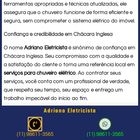
ferramentas apropriadas e técnicas atualizadas, ele
assegura que o chuveiro funcione de forma eficiente e
segura, sem comprometer o sistema elétrico do imóvel.
Confiança e credibilidade em Chácara Inglesa
O nome
Adriano Eletricista
é sinônimo de confiança em
Chácara Inglesa. Seu compromisso com a qualidade e
a satisfação do cliente o torna uma referência local em
serviços para chuveiro elétrico
. Ao contratar seus
serviços, você conta com um profissional de verdade,
que respeita seu tempo, seu espaço e entrega um
trabalho impecável do início ao fim.
Adriano Eletricista
Problema com chuveiro: sinais que
indicam a hora de chamar um
(11) 98611-3565
(11) 98611-3565
profissional