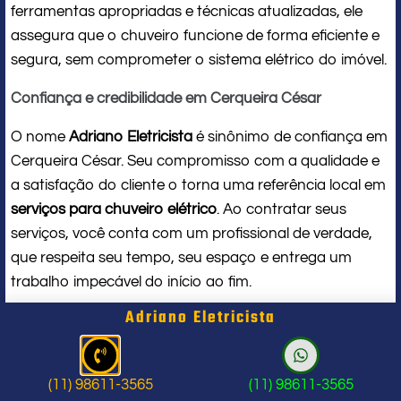
ferramentas apropriadas e técnicas atualizadas, ele
assegura que o chuveiro funcione de forma eficiente e
segura, sem comprometer o sistema elétrico do imóvel.
Confiança e credibilidade em Cerqueira César
O nome
Adriano Eletricista
é sinônimo de confiança em
Cerqueira César. Seu compromisso com a qualidade e
a satisfação do cliente o torna uma referência local em
serviços para chuveiro elétrico
. Ao contratar seus
serviços, você conta com um profissional de verdade,
que respeita seu tempo, seu espaço e entrega um
trabalho impecável do início ao fim.
Adriano Eletricista
Problema com chuveiro: sinais que
indicam a hora de chamar um
(11) 98611-3565
(11) 98611-3565
profissional