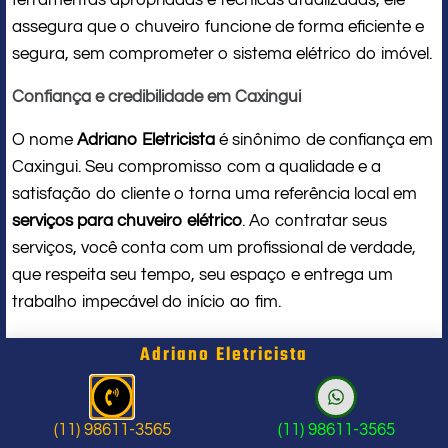
assegura que o chuveiro funcione de forma eficiente e
segura, sem comprometer o sistema elétrico do imóvel.
Confiança e credibilidade em Caxingui
O nome
Adriano Eletricista
é sinônimo de confiança em
Caxingui. Seu compromisso com a qualidade e a
satisfação do cliente o torna uma referência local em
serviços para chuveiro elétrico
. Ao contratar seus
serviços, você conta com um profissional de verdade,
que respeita seu tempo, seu espaço e entrega um
trabalho impecável do início ao fim.
Problema com chuveiro: sinais que
Adriano Eletricista
indicam a hora de chamar um
profissional
(11) 98611-3565
(11) 98611-3565