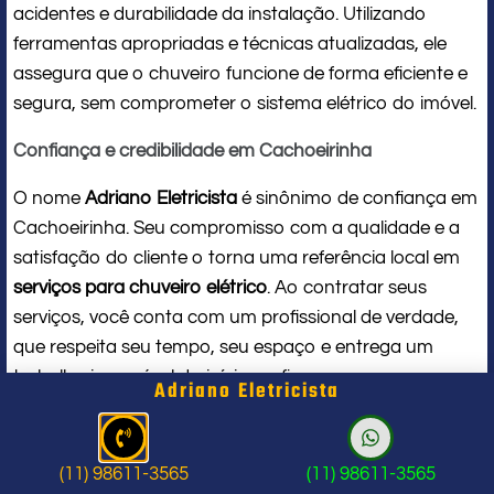
acidentes e durabilidade da instalação. Utilizando
ferramentas apropriadas e técnicas atualizadas, ele
assegura que o chuveiro funcione de forma eficiente e
segura, sem comprometer o sistema elétrico do imóvel.
Confiança e credibilidade em Cachoeirinha
O nome
Adriano Eletricista
é sinônimo de confiança em
Cachoeirinha. Seu compromisso com a qualidade e a
satisfação do cliente o torna uma referência local em
serviços para chuveiro elétrico
. Ao contratar seus
serviços, você conta com um profissional de verdade,
que respeita seu tempo, seu espaço e entrega um
trabalho impecável do início ao fim.
Adriano Eletricista
Problema com chuveiro: sinais que
indicam a hora de chamar um
(11) 98611-3565
(11) 98611-3565