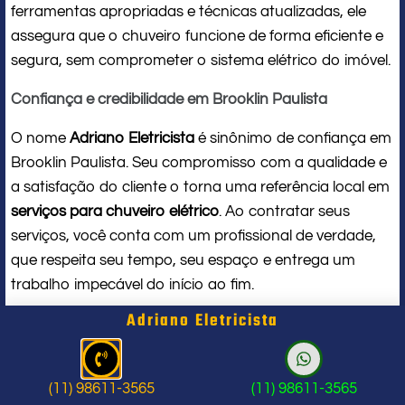
ferramentas apropriadas e técnicas atualizadas, ele
assegura que o chuveiro funcione de forma eficiente e
segura, sem comprometer o sistema elétrico do imóvel.
Confiança e credibilidade em Brooklin Paulista
O nome
Adriano Eletricista
é sinônimo de confiança em
Brooklin Paulista. Seu compromisso com a qualidade e
a satisfação do cliente o torna uma referência local em
serviços para chuveiro elétrico
. Ao contratar seus
serviços, você conta com um profissional de verdade,
que respeita seu tempo, seu espaço e entrega um
trabalho impecável do início ao fim.
Adriano Eletricista
Problema com chuveiro: sinais que
indicam a hora de chamar um
(11) 98611-3565
(11) 98611-3565
profissional