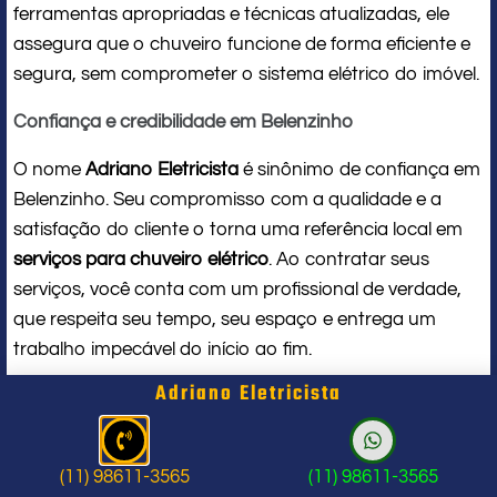
ferramentas apropriadas e técnicas atualizadas, ele
assegura que o chuveiro funcione de forma eficiente e
segura, sem comprometer o sistema elétrico do imóvel.
Confiança e credibilidade em Belenzinho
O nome
Adriano Eletricista
é sinônimo de confiança em
Belenzinho. Seu compromisso com a qualidade e a
satisfação do cliente o torna uma referência local em
serviços para chuveiro elétrico
. Ao contratar seus
serviços, você conta com um profissional de verdade,
que respeita seu tempo, seu espaço e entrega um
trabalho impecável do início ao fim.
Adriano Eletricista
Problema com chuveiro: sinais que
indicam a hora de chamar um
(11) 98611-3565
(11) 98611-3565
profissional