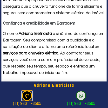
assegura que o chuveiro funcione de forma eficiente e
segura, sem comprometer o sistema elétrico do imóvel.
Confiança e credibilidade em Barragem
O nome
Adriano Eletricista
é sinônimo de confiança em
Barragem. Seu compromisso com a qualidade e a
satisfação do cliente o torna uma referência local em
serviços para chuveiro elétrico
. Ao contratar seus
serviços, você conta com um profissional de verdade,
que respeita seu tempo, seu espaço e entrega um
trabalho impecável do início ao fim.
Problema com chuveiro: sinais que
Adriano Eletricista
indicam a hora de chamar um
profissional
(11) 98611-3565
(11) 98611-3565