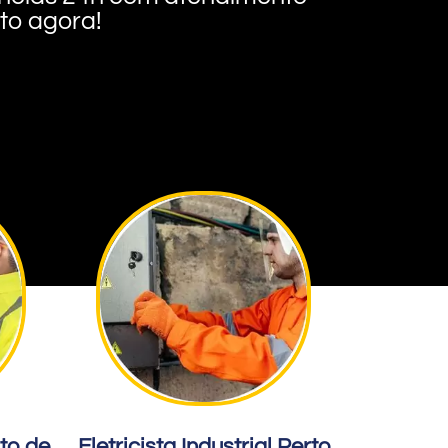
nto agora!
rto de
Eletricista Industrial Perto