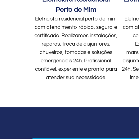
Perto de Mim
Eletricista residencial perto de mim
Eletri
com atendimento rápido, seguro e
com at
certificado. Realizamos instalações,
ce
reparos, troca de disjuntores,
E
chuveiros, tomadas e soluções
manut
emergenciais 24h. Profissional
disjun
confiável, experiente e pronto para
24h. Se
atender sua necessidade.
ime