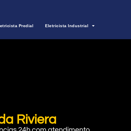
etricista Predial
Eletricista Industrial
da Riviera
rgências 24h com atendimento