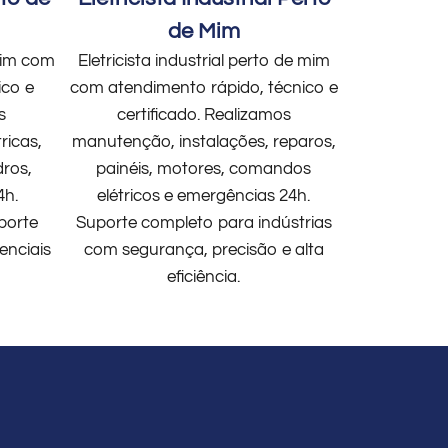
de Mim
 mim com
Eletricista industrial perto de mim
ico e
com atendimento rápido, técnico e
s
certificado. Realizamos
ricas,
manutenção, instalações, reparos,
dros,
painéis, motores, comandos
4h.
elétricos e emergências 24h.
porte
Suporte completo para indústrias
enciais
com segurança, precisão e alta
eficiência.