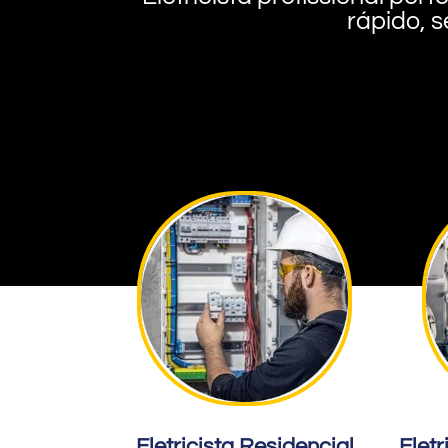
rápido, s
Eletricista Residencial
Eletr