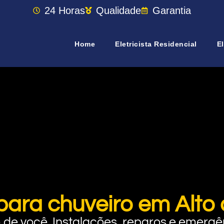
24 Horas
Qualidade
Garantia
Home
Eletricista Residencial
El
para chuveiro em Alto 
rto de você. Instalações, reparos e eme