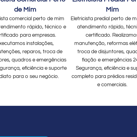
de Mim
Mim
cista comercial perto de mim
Eletricista predial perto de
endimento rápido, técnico e
atendimento rápido, técn
rtificado para empresas.
certificado. Realizamo
xecutamos instalações,
manutenção, reformas elét
enções, reparos, troca de
troca de disjuntores, qua
tores, quadros e emergências
fiação e emergências 2
gurança, eficiência e suporte
Segurança, eficiência e su
diato para o seu negócio.
completo para prédios resid
e comerciais.