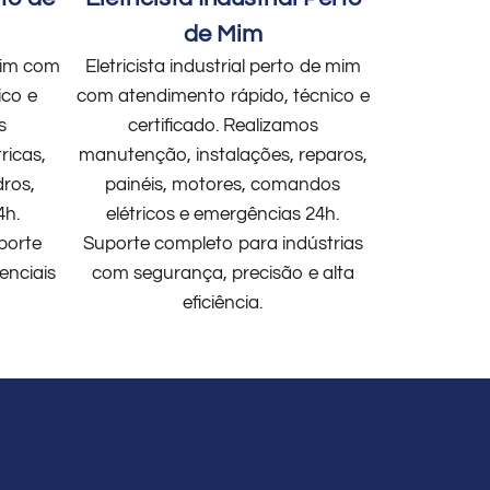
de Mim
 mim com
Eletricista industrial perto de mim
ico e
com atendimento rápido, técnico e
s
certificado. Realizamos
ricas,
manutenção, instalações, reparos,
dros,
painéis, motores, comandos
4h.
elétricos e emergências 24h.
porte
Suporte completo para indústrias
enciais
com segurança, precisão e alta
eficiência.