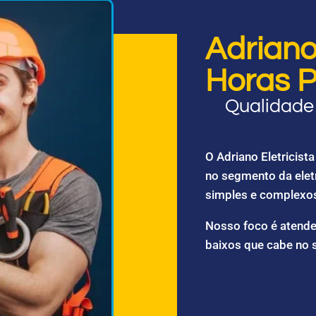
Adriano 
Horas P
Qualidade 
O Adriano Eletricis
no segmento da elet
simples e complexo
Nosso foco é atende
baixos que cabe no 