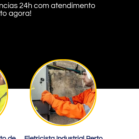
rgências 24h com atendimento
nto agora!
rto de
Eletricista Industrial Perto