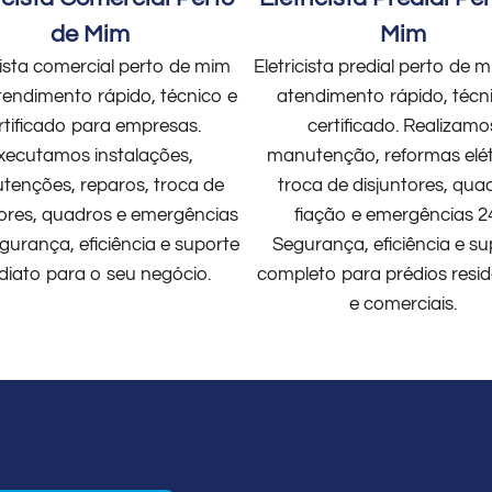
de Mim
Mim
cista comercial perto de mim
Eletricista predial perto de
endimento rápido, técnico e
atendimento rápido, técn
rtificado para empresas.
certificado. Realizamo
xecutamos instalações,
manutenção, reformas elét
enções, reparos, troca de
troca de disjuntores, qua
tores, quadros e emergências
fiação e emergências 2
gurança, eficiência e suporte
Segurança, eficiência e su
diato para o seu negócio.
completo para prédios resid
e comerciais.