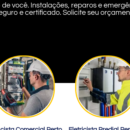
rto de você. Instalações, reparos e eme
eguro e certificado. Solicite seu orçame
icista Comercial Perto
Eletricista Predial Pe