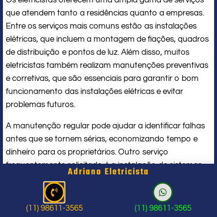
que atendem tanto a residências quanto a empresas.
Entre os serviços mais comuns estão as instalações
elétricas, que incluem a montagem de fiações, quadros
de distribuição e pontos de luz. Além disso, muitos
eletricistas também realizam manutenções preventivas
e corretivas, que são essenciais para garantir o bom
funcionamento das instalações elétricas e evitar
problemas futuros.
A manutenção regular pode ajudar a identificar falhas
antes que se tornem sérias, economizando tempo e
dinheiro para os proprietários. Outro serviço
frequentemente solicitado é a instalação de sistemas
Adriano Eletricista
de iluminação, que pode variar desde a simples troca
de lâmpadas até projetos mais elaborados que
envolvem iluminação decorativa ou funcional em
(11) 98611-3565
(11) 98611-3565