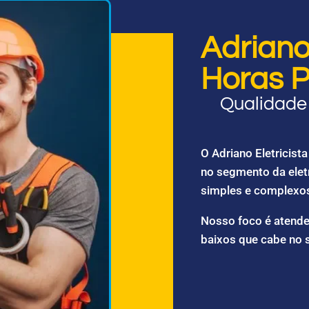
Adriano 
Horas P
Qualidade 
O Adriano Eletricis
no segmento da elet
simples e complexo
Nosso foco é atende
baixos que cabe no 