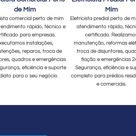
de Mim
Mim
cista comercial perto de mim
Eletricista predial perto de
endimento rápido, técnico e
atendimento rápido, técn
rtificado para empresas.
certificado. Realizamo
xecutamos instalações,
manutenção, reformas elét
enções, reparos, troca de
troca de disjuntores, qua
tores, quadros e emergências
fiação e emergências 2
gurança, eficiência e suporte
Segurança, eficiência e su
diato para o seu negócio.
completo para prédios resid
e comerciais.