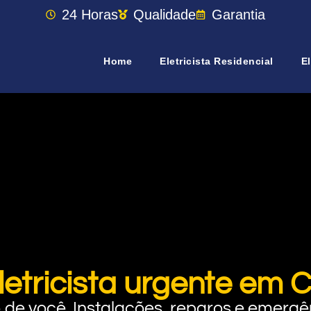
24 Horas
Qualidade
Garantia
Home
Eletricista Residencial
El
letricista urgente em 
rto de você. Instalações, reparos e eme