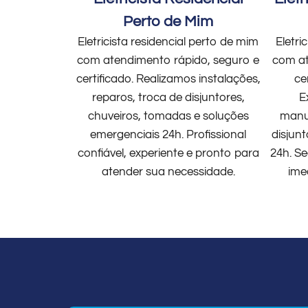
Perto de Mim
Eletricista residencial perto de mim
Eletri
com atendimento rápido, seguro e
com at
certificado. Realizamos instalações,
ce
reparos, troca de disjuntores,
E
chuveiros, tomadas e soluções
manut
emergenciais 24h. Profissional
disjun
confiável, experiente e pronto para
24h. Se
atender sua necessidade.
ime