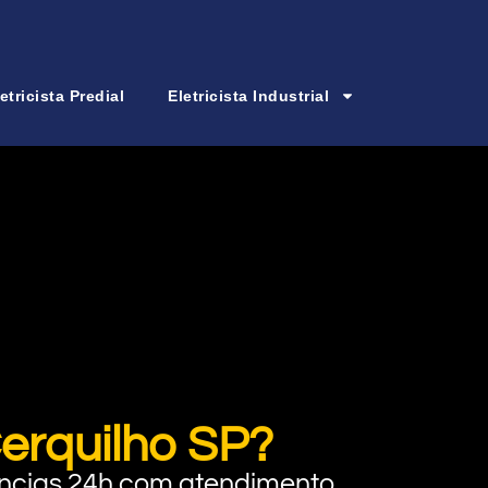
etricista Predial
Eletricista Industrial
Cerquilho SP?
rgências 24h com atendimento