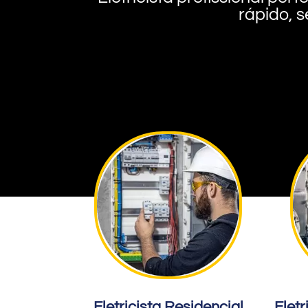
rápido, s
Eletricista Residencial
Eletr