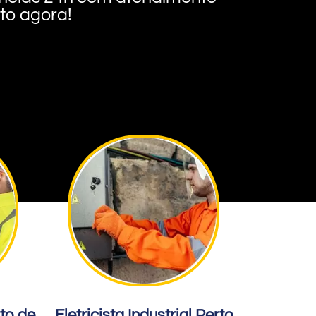
nto agora!
rto de
Eletricista Industrial Perto