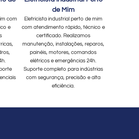
de Mim
 mim com
Eletricista industrial perto de mim
ico e
com atendimento rápido, técnico e
s
certificado. Realizamos
ricas,
manutenção, instalações, reparos,
dros,
painéis, motores, comandos
4h.
elétricos e emergências 24h.
porte
Suporte completo para indústrias
enciais
com segurança, precisão e alta
eficiência.