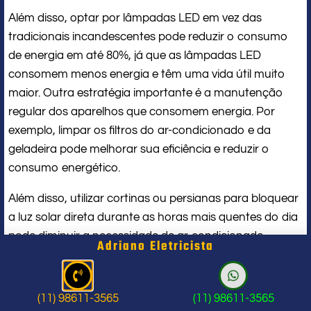
Além disso, optar por lâmpadas LED em vez das
tradicionais incandescentes pode reduzir o consumo
de energia em até 80%, já que as lâmpadas LED
consomem menos energia e têm uma vida útil muito
maior. Outra estratégia importante é a manutenção
regular dos aparelhos que consomem energia. Por
exemplo, limpar os filtros do ar-condicionado e da
geladeira pode melhorar sua eficiência e reduzir o
consumo energético.
Além disso, utilizar cortinas ou persianas para bloquear
a luz solar direta durante as horas mais quentes do dia
pode diminuir a necessidade de ar-condicionado,
Adriano Eletricista
contribuindo para uma redução no consumo. Essas
ações simples podem ter um impacto significativo na
conta mensal de energia elétrica.
(11) 98611-3565
(11) 98611-3565