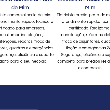
de Mim
Mim
cista comercial perto de mim
Eletricista predial perto de
endimento rápido, técnico e
atendimento rápido, técn
rtificado para empresas.
certificado. Realizamo
xecutamos instalações,
manutenção, reformas elét
enções, reparos, troca de
troca de disjuntores, qua
tores, quadros e emergências
fiação e emergências 2
gurança, eficiência e suporte
Segurança, eficiência e su
diato para o seu negócio.
completo para prédios resid
e comerciais.