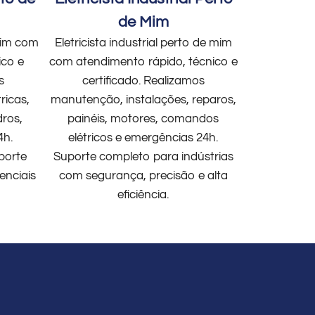
de Mim
 mim com
Eletricista industrial perto de mim
ico e
com atendimento rápido, técnico e
s
certificado. Realizamos
ricas,
manutenção, instalações, reparos,
dros,
painéis, motores, comandos
4h.
elétricos e emergências 24h.
porte
Suporte completo para indústrias
enciais
com segurança, precisão e alta
eficiência.