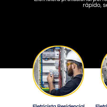
rápido, s
Eletricista Residencial
Eletr