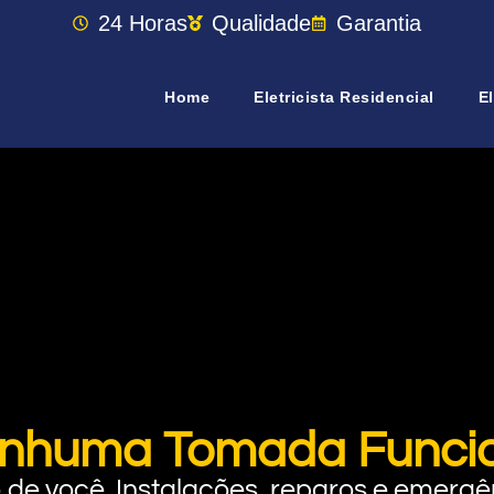
24 Horas
Qualidade
Garantia
Home
Eletricista Residencial
El
nhuma Tomada Funci
rto de você. Instalações, reparos e eme