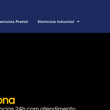
etricista Predial
Eletricista Industrial
ona
rgências 24h com atendimento