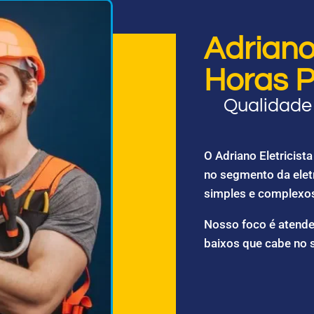
Adriano 
Horas P
Qualidade 
O Adriano Eletricis
no segmento da elet
simples e complexo
Nosso foco é atende
baixos que cabe no 