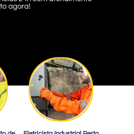
nto agora!
rto de
Eletricista Industrial Perto