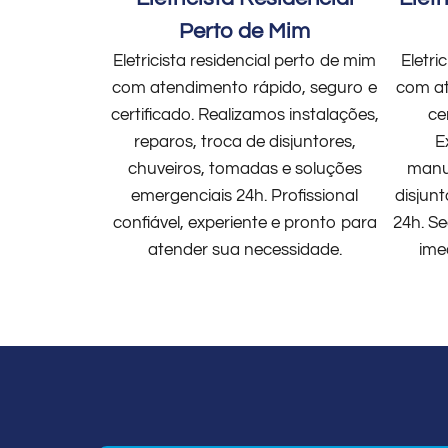
Perto de Mim
Eletricista residencial perto de mim
Eletri
com atendimento rápido, seguro e
com at
certificado. Realizamos instalações,
ce
reparos, troca de disjuntores,
E
chuveiros, tomadas e soluções
manut
emergenciais 24h. Profissional
disjun
confiável, experiente e pronto para
24h. Se
atender sua necessidade.
ime