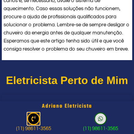
canos e, se necessário, avalie o sistema de
aquecimento. Caso essas soluções não funcionem,
procure a ajuda de profissionais qualificados para
solucionar o problema. Lembre-se de sempre desligar o
chuveiro da energia antes de qualquer manutenção.
Esperamos que este artigo tenha sido útil e que você
consiga resolver o problema do seu chuveiro em breve.
Eletricista Perto de Mim
Um Eletricista em Santo André SP
Adriano Eletricista
(11) 98611-3565
(11) 98611-3565