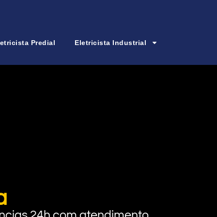
etricista Predial
Eletricista Industrial
a
rgências 24h com atendimento