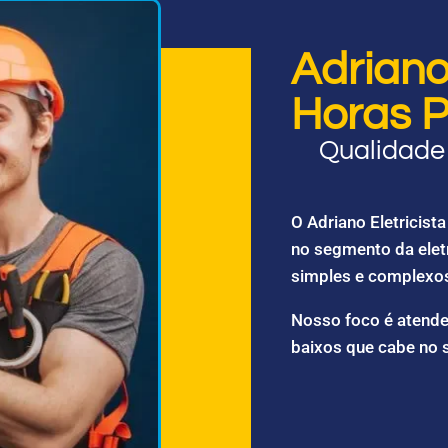
Adriano 
Horas P
Qualidade 
O Adriano Eletricis
no segmento da elet
simples e complexo
Nosso foco é atende
baixos que cabe no 