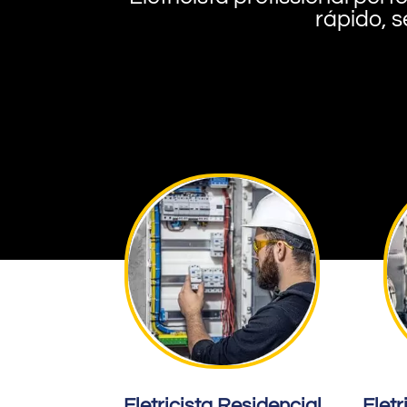
rápido, s
Eletricista Residencial
Eletr