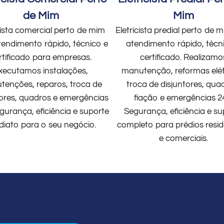
de Mim
Mim
cista comercial perto de mim
Eletricista predial perto de
endimento rápido, técnico e
atendimento rápido, técn
rtificado para empresas.
certificado. Realizamo
xecutamos instalações,
manutenção, reformas elét
enções, reparos, troca de
troca de disjuntores, qua
tores, quadros e emergências
fiação e emergências 2
gurança, eficiência e suporte
Segurança, eficiência e su
diato para o seu negócio.
completo para prédios resid
e comerciais.