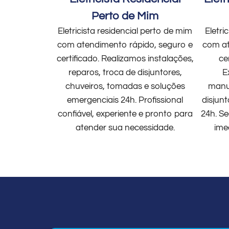
Perto de Mim
Eletricista residencial perto de mim
Eletri
com atendimento rápido, seguro e
com at
certificado. Realizamos instalações,
ce
reparos, troca de disjuntores,
E
chuveiros, tomadas e soluções
manut
emergenciais 24h. Profissional
disjun
confiável, experiente e pronto para
24h. Se
atender sua necessidade.
ime