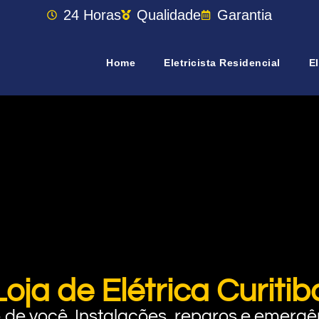
24 Horas
Qualidade
Garantia
Home
Eletricista Residencial
El
Loja de Elétrica Curitib
rto de você. Instalações, reparos e eme