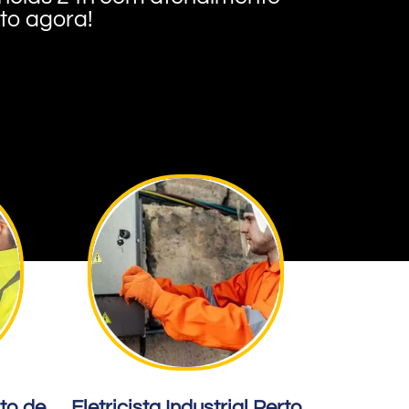
nto agora!
rto de
Eletricista Industrial Perto