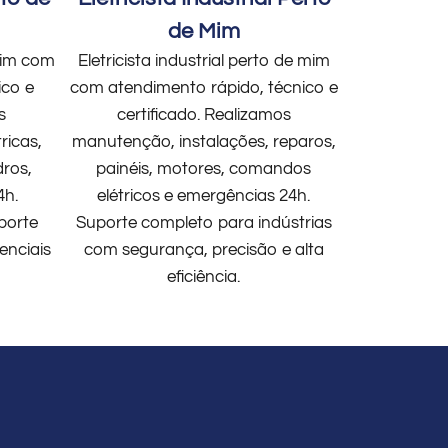
de Mim
 mim com
Eletricista industrial perto de mim
ico e
com atendimento rápido, técnico e
s
certificado. Realizamos
ricas,
manutenção, instalações, reparos,
dros,
painéis, motores, comandos
4h.
elétricos e emergências 24h.
porte
Suporte completo para indústrias
enciais
com segurança, precisão e alta
eficiência.