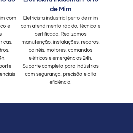
de Mim
 mim com
Eletricista industrial perto de mim
ico e
com atendimento rápido, técnico e
s
certificado. Realizamos
ricas,
manutenção, instalações, reparos,
dros,
painéis, motores, comandos
4h.
elétricos e emergências 24h.
porte
Suporte completo para indústrias
enciais
com segurança, precisão e alta
eficiência.