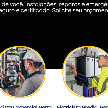
rto de você. Instalações, reparos e eme
eguro e certificado. Solicite seu orçame
icista Comercial Perto
Eletricista Predial Pe