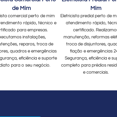
de Mim
Mim
cista comercial perto de mim
Eletricista predial perto de
endimento rápido, técnico e
atendimento rápido, técn
rtificado para empresas.
certificado. Realizamo
xecutamos instalações,
manutenção, reformas elét
enções, reparos, troca de
troca de disjuntores, qua
tores, quadros e emergências
fiação e emergências 2
gurança, eficiência e suporte
Segurança, eficiência e su
diato para o seu negócio.
completo para prédios resid
e comerciais.