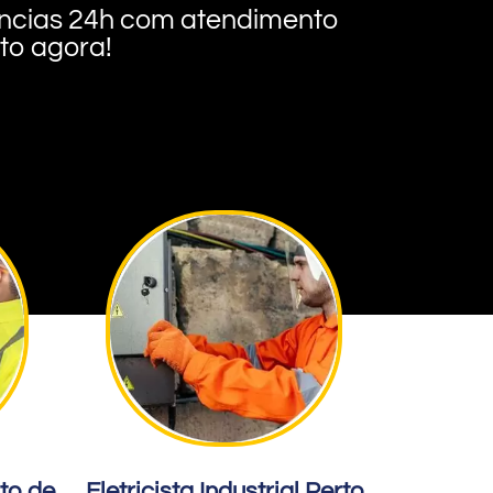
rgências 24h com atendimento
nto agora!
rto de
Eletricista Industrial Perto