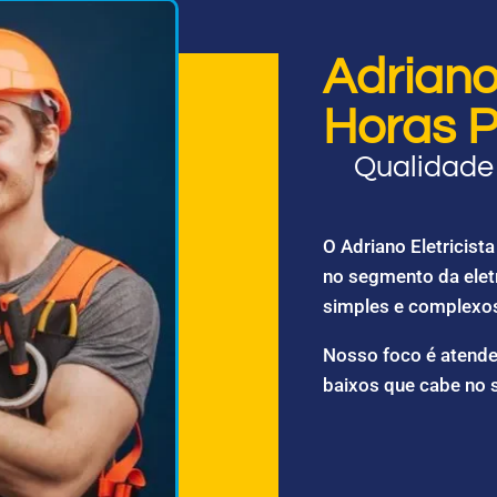
Adriano 
Horas P
Qualidade 
O Adriano Eletricis
no segmento da elet
simples e complexo
Nosso foco é atende
baixos que cabe no 