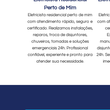
Perto de Mim
Eletricista residencial perto de mim
Eletri
com atendimento rápido, seguro e
com at
certificado. Realizamos instalações,
ce
reparos, troca de disjuntores,
E
chuveiros, tomadas e soluções
manut
emergenciais 24h. Profissional
disjun
confiável, experiente e pronto para
24h. Se
atender sua necessidade.
ime