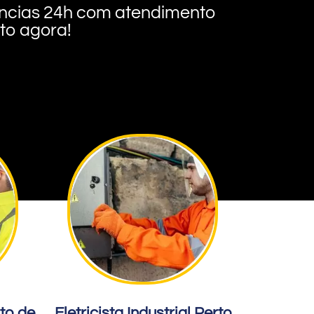
rgências 24h com atendimento
nto agora!
rto de
Eletricista Industrial Perto