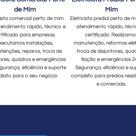
de Mim
Mim
cista comercial perto de mim
Eletricista predial perto de
endimento rápido, técnico e
atendimento rápido, técn
rtificado para empresas.
certificado. Realizamo
xecutamos instalações,
manutenção, reformas elét
enções, reparos, troca de
troca de disjuntores, qua
tores, quadros e emergências
fiação e emergências 2
gurança, eficiência e suporte
Segurança, eficiência e su
diato para o seu negócio.
completo para prédios resid
e comerciais.