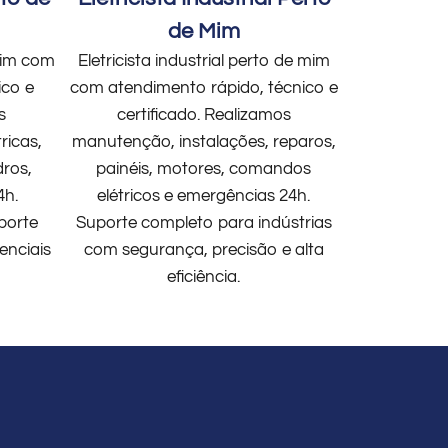
de Mim
 mim com
Eletricista industrial perto de mim
ico e
com atendimento rápido, técnico e
s
certificado. Realizamos
ricas,
manutenção, instalações, reparos,
dros,
painéis, motores, comandos
4h.
elétricos e emergências 24h.
porte
Suporte completo para indústrias
enciais
com segurança, precisão e alta
eficiência.