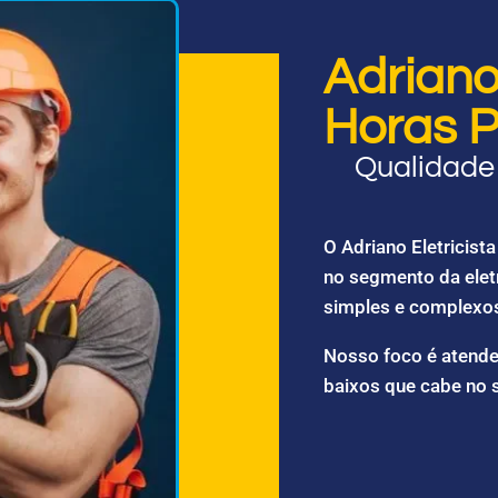
Adriano 
Horas P
Qualidade 
O Adriano Eletricis
no segmento da elet
simples e complexo
Nosso foco é atende
baixos que cabe no 