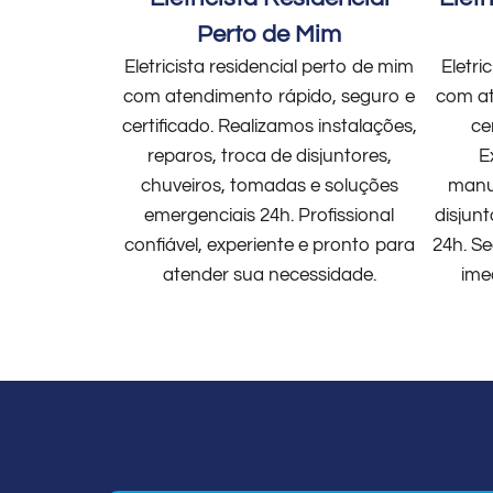
Perto de Mim
Eletricista residencial perto de mim
Eletri
com atendimento rápido, seguro e
com at
certificado. Realizamos instalações,
ce
reparos, troca de disjuntores,
E
chuveiros, tomadas e soluções
manut
emergenciais 24h. Profissional
disjun
confiável, experiente e pronto para
24h. Se
atender sua necessidade.
ime