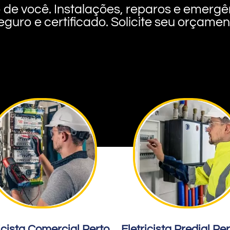
rto de você. Instalações, reparos e eme
eguro e certificado. Solicite seu orçame
icista Comercial Perto
Eletricista Predial Pe