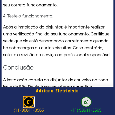
seu correto funcionamento.
4. Teste o funcionamento:
Após a instalação do disjuntor, é importante realizar
uma verificação final do seu funcionamento. Certifique-
se de que ele está desarmando corretamente quando
há sobrecargas ou curtos circuitos. Caso contrário,
solicite a revisão do serviço ao profissional responsável.
Conclusão
A instalação correta do disjuntor de chuveiro na zona
leste de São Paulo é essencial para garantir a
Adriano Eletricista
contratar
segurança elétrica em residências. Ao
um profissional qualificado
, você estará
(11) 98611-3565
(11) 98611-3565
investindo na segurança e evitando problemas futuros.