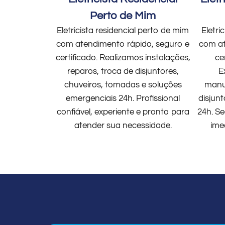
Perto de Mim
Eletricista residencial perto de mim
Eletri
com atendimento rápido, seguro e
com at
certificado. Realizamos instalações,
ce
reparos, troca de disjuntores,
E
chuveiros, tomadas e soluções
manut
emergenciais 24h. Profissional
disjun
confiável, experiente e pronto para
24h. Se
atender sua necessidade.
ime