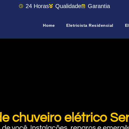
24 Horas
Qualidade
Garantia
Home
Eletricista Residencial
El
de chuveiro elétrico Se
rto de você. Instalações, reparos e eme