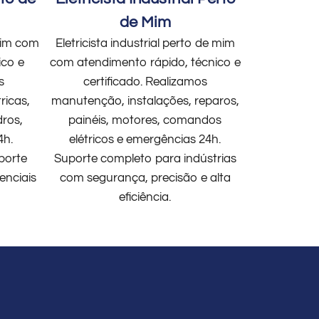
de Mim
 mim com
Eletricista industrial perto de mim
ico e
com atendimento rápido, técnico e
s
certificado. Realizamos
ricas,
manutenção, instalações, reparos,
dros,
painéis, motores, comandos
4h.
elétricos e emergências 24h.
porte
Suporte completo para indústrias
enciais
com segurança, precisão e alta
eficiência.