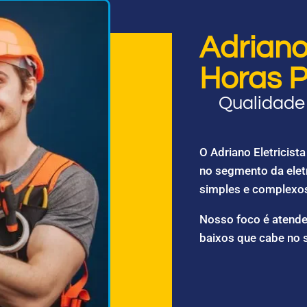
Adriano 
Horas P
Qualidade 
O Adriano Eletricis
no segmento da elet
simples e complexo
Nosso foco é atende
baixos que cabe no 