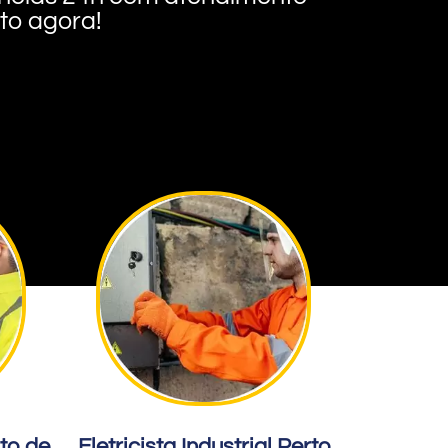
nto agora!
rto de
Eletricista Industrial Perto