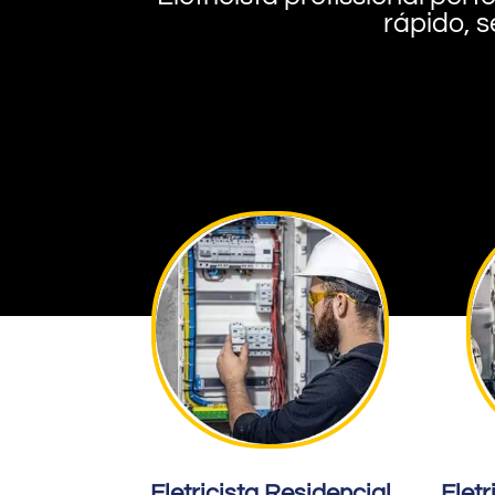
rápido, s
Eletricista Residencial
Eletr