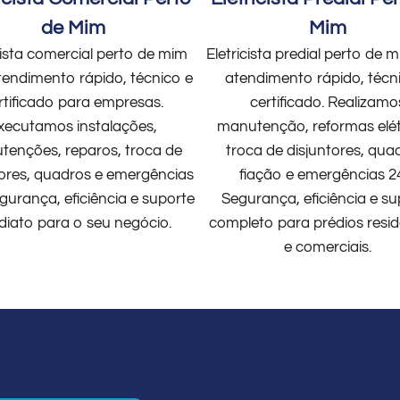
de Mim
Mim
cista comercial perto de mim
Eletricista predial perto de
endimento rápido, técnico e
atendimento rápido, técn
rtificado para empresas.
certificado. Realizamo
xecutamos instalações,
manutenção, reformas elét
enções, reparos, troca de
troca de disjuntores, qua
tores, quadros e emergências
fiação e emergências 2
gurança, eficiência e suporte
Segurança, eficiência e su
diato para o seu negócio.
completo para prédios resid
e comerciais.