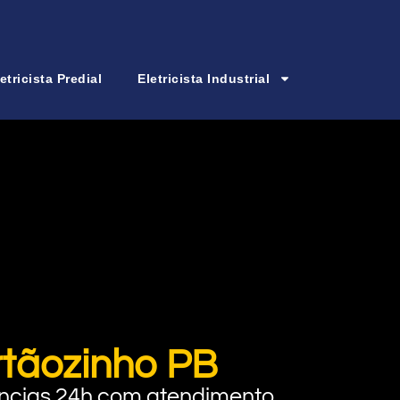
etricista Predial
Eletricista Industrial
rtãozinho PB
rgências 24h com atendimento